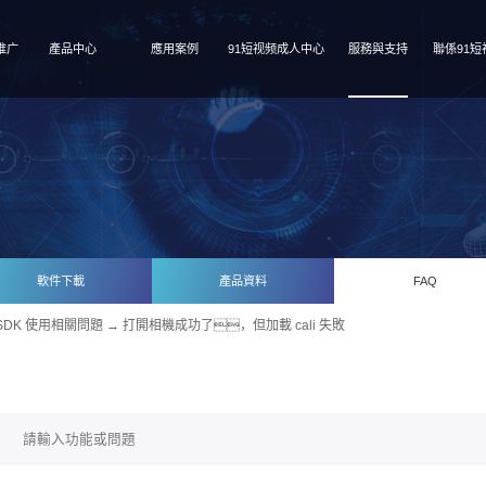
推广
產品中心
應用案例
91短视频成人中心
服務與支持
聯係91短
軟件下載
產品資料
FAQ
SDK 使用相關問題
→ 打開相機成功了，但加載 cali 失敗